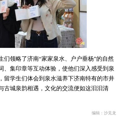
们领略了济南“家家泉水、户户垂杨”的自然
词、集印章等互动体验，使他们深入感受到泉
，留学生们体会到泉水滋养下济南特有的市井
与古城泉韵相遇，文化的交流便如这汩汩清
编辑：沙见龙