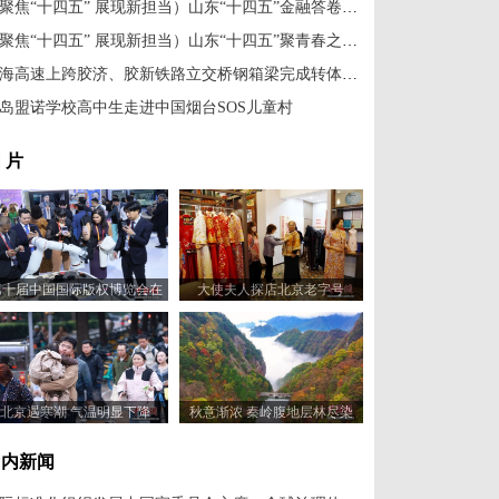
（聚焦“十四五” 展现新担当）山东“十四五”金融答卷亮点纷呈
（聚焦“十四五” 展现新担当）山东“十四五”聚青春之力 筑强省之基
沈海高速上跨胶济、胶新铁路立交桥钢箱梁完成转体施工
岛盟诺学校高中生走进中国烟台SOS儿童村
 片
第十届中国国际版权博览会在
大使夫人探店北京老字号
山东青岛开幕
北京遇寒潮 气温明显下降
秋意渐浓 秦岭腹地层林尽染
国内新闻