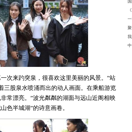
《
聚
我
中
一次来趵突泉，很喜欢这里美丽的风景。”站
着三股泉水喷涌而出的动人画面。在乘船游览
色非常漂亮。”波光粼粼的湖面与远山近阁相映
城山色半城湖”的诗意画卷。