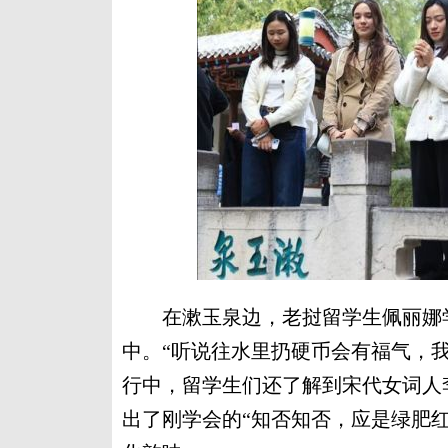
在漱玉泉边，老挝留学生佩丽娜学
中。“听说往水里扔硬币会有福气，
行中，留学生们还了解到宋代女词人
出了刚学会的“知否知否，应是绿肥