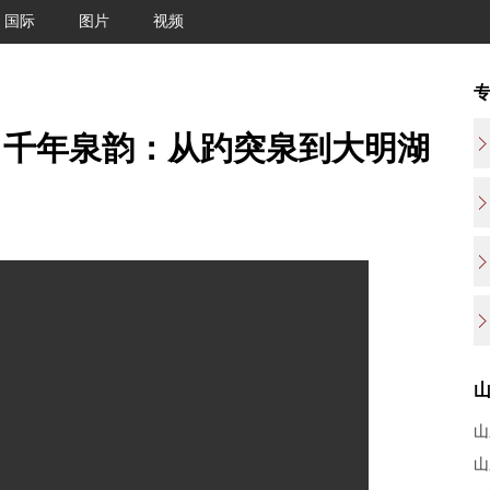
国际
图片
视频
，千年泉韵：从趵突泉到大明湖
山
山