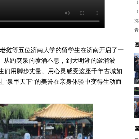
青
图
老挝等五位济南大学的留学生在济南开启了一
旅。从趵突泉的喷涌不息，到大明湖的潋滟波
生们用脚步丈量、用心灵感受这座千年古城如
让“泉甲天下”的美誉在亲身体验中变得生动而