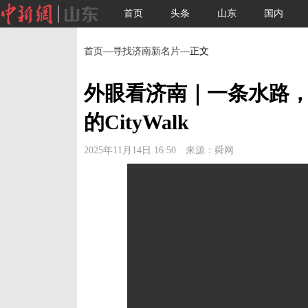
首页
头条
山东
国内
首页
—
寻找济南新名片
—正文
外眼看济南｜一条水路
的CityWalk
2025年11月14日 16:50 来源：舜网