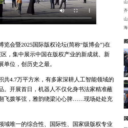
山
齐
山
海
图
会暨2025国际版权论坛(简称“版博会”)在
展区，集中展示中国在版权产业的新成就、新
参展单位，创历史之最。
4.7万平方米，有多家深耕人工智能领域的
品。开展首日，机器人不仅化身书法家精准蘸
翻飞拨筝弦，雅韵绕梁沁心脾……现场处处充
域唯一的综合性、国际性、国家级版权专业