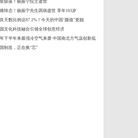
星陨落！杨振宁院士逝世
痛悼念！杨振宁先生因病逝世 享年103岁
良天数比例达87.2%！今天的中国“颜值”更靓
国文化科技融合引领全球创意经济
年下半年来最强冷空气来袭 中国南北方气温创新低
国制造，正在换“芯”