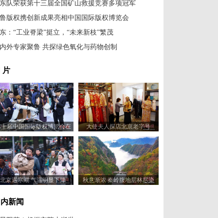
东队荣获第十三届全国矿山救援竞赛多项冠军
鲁版权携创新成果亮相中国国际版权博览会
东：“工业脊梁”挺立，“未来新枝”繁茂
内外专家聚鲁 共探绿色氧化与药物创制
 片
第十届中国国际版权博览会在
大使夫人探店北京老字号
山东青岛开幕
北京遇寒潮 气温明显下降
秋意渐浓 秦岭腹地层林尽染
国内新闻