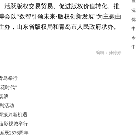
巨
、活跃版权交易贸易、促进版权价值转化、推
沉
会以“数智引领未来·版权创新发展”为主题由
优
主办，山东省版权局和青岛市人民政府承办。
中
今
中
编辑：孙婷婷
青岛举行
花时代”
观浪
列活动
探振兴新机遇
乐陵影视城举行
辰2576周年