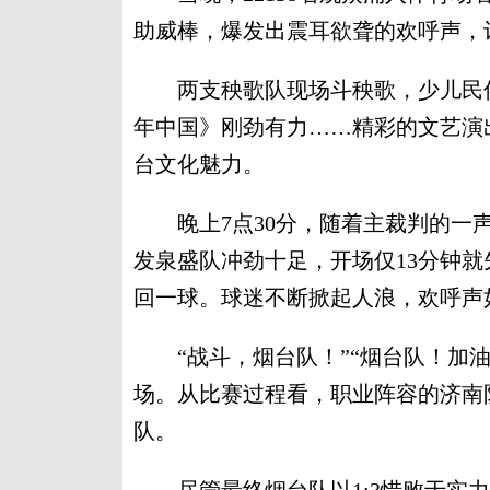
助威棒，爆发出震耳欲聋的欢呼声，
两支秧歌队现场斗秧歌，少儿民俗
年中国》刚劲有力……精彩的文艺演
台文化魅力。
晚上7点30分，随着主裁判的一声
发泉盛队冲劲十足，开场仅13分钟就
回一球。球迷不断掀起人浪，欢呼声
“战斗，烟台队！”“烟台队！加油
场。从比赛过程看，职业阵容的济南
队。