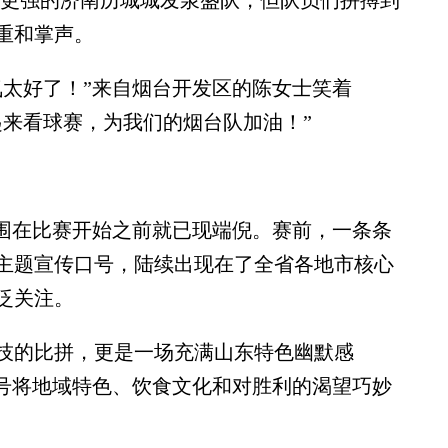
更强的济南历城城发泉盛队，但队员们拼搏到
重和掌声。
太好了！”来自烟台开发区的陈女士笑着
起来看球赛，为我们的烟台队加油！”
围在比赛开始之前就已现端倪。赛前，一条条
主题宣传口号，陆续出现在了全省各地市核心
泛关注。
的比拼，更是一场充满山东特色幽默感
口号将地域特色、饮食文化和对胜利的渴望巧妙