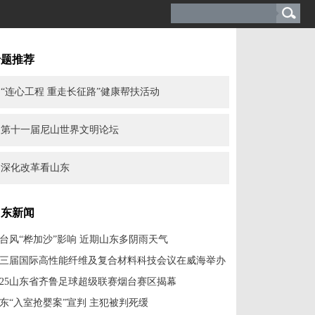
专题推荐
“连心工程 重走长征路”健康帮扶活动
第十一届尼山世界文明论坛
深化改革看山东
山东新闻
台风“桦加沙”影响 近期山东多阴雨天气
三届国际高性能纤维及复合材料科技会议在威海举办
025山东省齐鲁足球超级联赛烟台赛区揭幕
东“入室抢婴案”宣判 主犯被判死缓