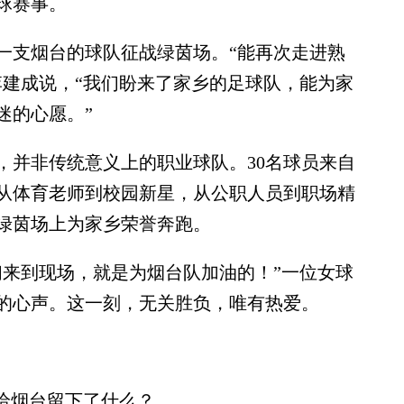
球赛事。
支烟台的球队征战绿茵场。“能再次走进熟
李建成说，“我们盼来了家乡的足球队，能为家
迷的心愿。”
并非传统意义上的职业球队。30名球员来自
。从体育老师到校园新星，从公职人员到职场精
绿茵场上为家乡荣誉奔跑。
来到现场，就是为烟台队加油的！”一位女球
的心声。这一刻，无关胜负，唯有热爱。
给烟台留下了什么？