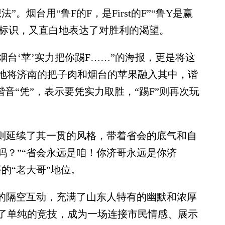
烟台用“鲁F的F，是First的F”“鲁Y是赢
牌标识，又直白地表达了对胜利的渴望。
烟台‘苹’实力把你踢F……”的海报，更是将这
地将济南的把子肉和烟台的苹果融入其中，谐
谐音“凭”，表示要凭实力取胜，“踢F”则再次玩
则延续了其一贯的风格，带着省会的底气和自
显吗？”“省会永远是咱！你济哥永远是你济
的“老大哥”地位。
的隔空互动，充满了山东人特有的幽默和浓厚
了单纯的竞技，成为一场连接市民情感、展示