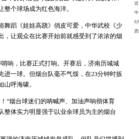
近
让整个球场成为红色海洋。
中
8
舞蹈《娃娃高跷》俏皮可爱，中华武校《少
西
出，让观众在比赛开始前就感受到了浓浓的烟
哨响，比赛正式打响。开赛后，济南历城城
先进一球。但烟台队毫不气馁，在23分钟时扳
如山呼海啸。
！”烟台球迷们的呐喊声、加油声响彻体育
队整体实力明显强于以业余球员为主的烟台