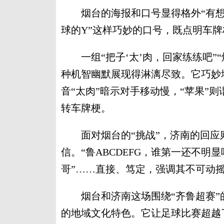
烟台的海报和口号显得格外“有想法”。
球的Y”这样巧妙的口号，既点明车
一组“把子‘太’肉，回家练练吧”“
种机智幽默展现得淋漓尽致。它巧妙
音“太肉”暗示对手移动慢，“苹果”则
转车牌梗。
面对烟台的“挑战”，济南的回应
信。“鲁ABCDEFG，谁第一还不明
哥”……直接、笃定，强调其不可动摇
烟台和济南这场围绕“齐鲁超赛”
的地域文化特色。它让足球比赛超越