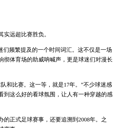
其实远超比赛胜负。
迷们频繁提及的一个时间词汇。这不仅是一场
响彻体育场的助威呐喊声，更是球迷们对漫长
和比赛。这一等，就是17年。”不少球迷感
看到这么好的看球氛围，让人有一种穿越的感
正式足球赛事，还要追溯到2008年。之