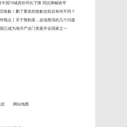
月中国70城房价环比下降 同比降幅收窄
贝致歉！删了重发的致歉信前后有何不同？
华视点丨关于预制菜，必须厘清的几个问题
国已成为海洋产业门类最齐全国家之一
信息
网站地图