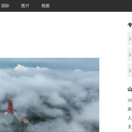
国际
图片
视频
2
第
人
天