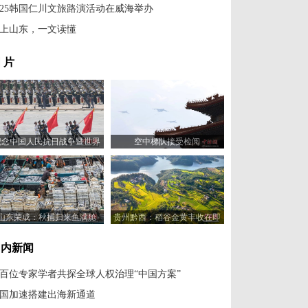
025韩国仁川文旅路演活动在威海举办
上山东，一文读懂
 片
纪念中国人民抗日战争暨世界
空中梯队接受检阅
反法西斯战争胜利80周年大会
举行
山东荣成：秋捕归来鱼满舱
贵州黔西：稻谷金黄丰收在即
国内新闻
百位专家学者共探全球人权治理“中国方案”
国加速搭建出海新通道