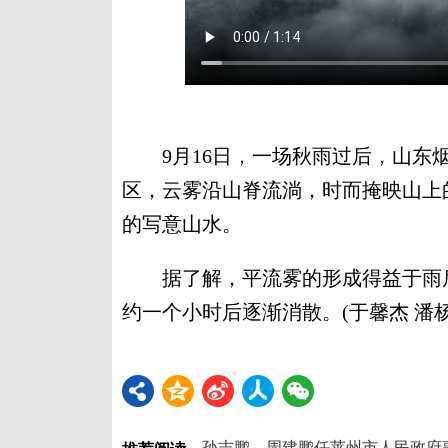
9月16日，一场秋雨过后，山东烟
区，云雾沿山脊流淌，时而掩映山上
的写意山水。
据了解，平流雾的形成得益于雨后
约一个小时后逐渐消散。(于馨杰 潘杨
孙吉鹏、周建鹏任莱州市人民政府