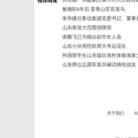
推荐阅读
被撤职6年后 姜青山官宣落马
朱华建任鲁信集团党委书记、董事
山东将迎大范围强降雨
谢鹏飞已为烟台副市长人选
山东小伙用挖机帮大爷运花生
外国留学生山东烟台渔村体验渔家
山东两位志愿军老兵喊话牺牲战友
关于我们
Ab