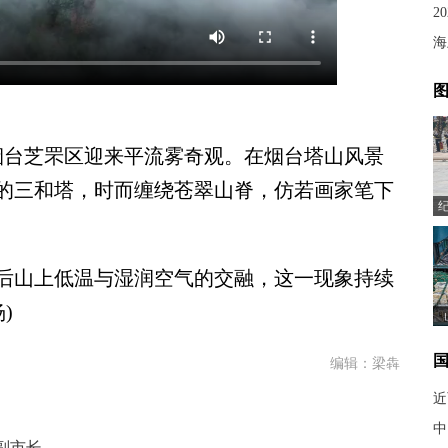
2
海
图
台芝罘区迎来平流雾奇观。在烟台塔山风景
的三和塔，时而缠绕苍翠山脊，仿若画家笔下
山上低温与湿润空气的交融，这一现象持续
)
编辑：梁犇
近
中
副市长