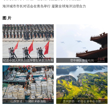
海洋城市市长对话会在青岛举行 凝聚全球海洋治理合力
图 片
纪念中国人民抗日战争暨世界反法西斯
空中梯队接受检阅
战争胜利80周年大会举行
山东荣成：秋捕归来鱼满舱
贵州黔西：稻谷金黄丰收在即