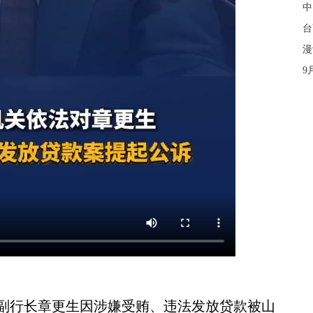
中
台
漫
9
原副行长章更生因涉嫌受贿、违法发放贷款被山