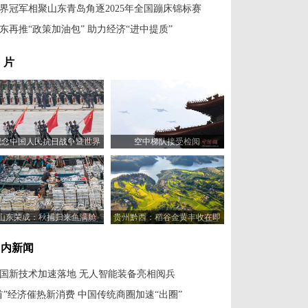
界冠军相聚山东青岛角逐2025年全国蹦床锦标赛
东再推“政策加油包” 助力经济“进中提质”
 片
纪念中国人民抗日战争暨世界
空中梯队接受检阅
反法西斯战争胜利80周年大会
举行
山东荣成：秋捕归来鱼满舱
贵州黔西：稻谷金黄丰收在即
国内新闻
国新技术加速落地 无人智能装备亮相阅兵
首”经济催热新消费 中国传统商圈加速“出圈”