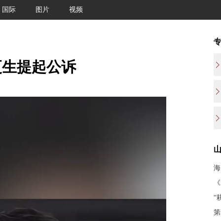
国际
图片
视频
更生提起公诉
海
《
“
第