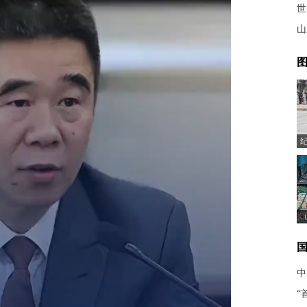
世
山
图
中
“