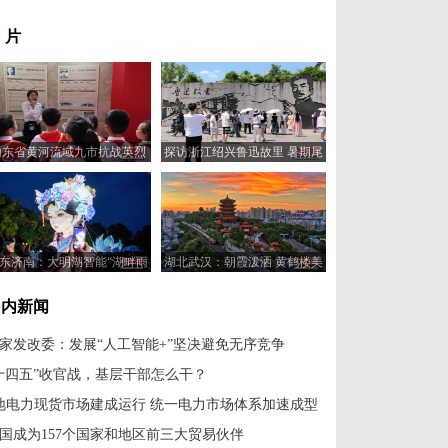
 片
山东省黄河流域九市抗战英烈
探访浙江绍兴鲁迅故里 暑期尾
事迹展在济南开展
声人气不减
东济南：大明湖智能“湖畔雨
湖北武汉：朝霞泼洒 黄鹤楼美
荷”景观亮灯
如油画
国内新闻
家发改委：发展“人工智能+”坚决避免无序竞争
十四五”收官战，基层干部怎么干？
地电力现货市场建成运行 统一电力市场体系加速成型
国成为157个国家和地区前三大贸易伙伴