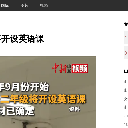
国际
图片
视频
将开设英语课
山
山
女
山
2
1