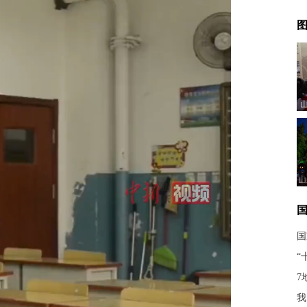
图
山
国
“
7
我