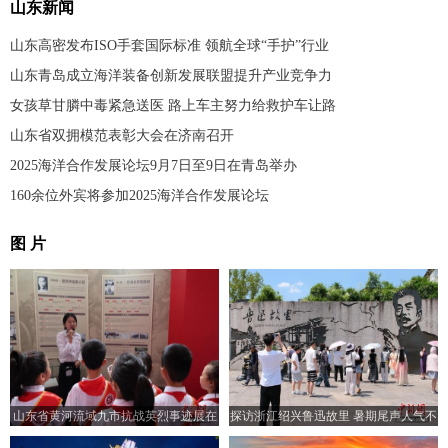
山东新闻
山东高密发布ISO手套国际标准 领航全球“手护”行业
山东青岛成立海洋装备创新发展联盟提升产业竞争力
女孩草甘膦中毒紧急送医 路上车主努力给救护车让路
山东省双拥模范表彰大会在济南召开
2025海洋合作发展论坛9月7日至9日在青岛举办
160余位外宾将参加2025海洋合作发展论坛
图 片
山东省黄河流域九市抗战英烈事迹展在
探访浙江绍兴鲁迅故里 暑期尾声人气不
济南开展
减