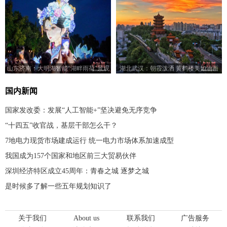
山东济南：大明湖智能“湖畔雨荷”景观
湖北武汉：朝霞泼洒 黄鹤楼美如油画
亮灯
国内新闻
国家发改委：发展“人工智能+”坚决避免无序竞争
“十四五”收官战，基层干部怎么干？
7地电力现货市场建成运行 统一电力市场体系加速成型
我国成为157个国家和地区前三大贸易伙伴
深圳经济特区成立45周年：青春之城 逐梦之城
是时候多了解一些五年规划知识了
关于我们
About us
联系我们
广告服务