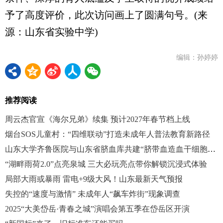
予了高度评价，此次访问画上了圆满句号。(来
源：山东省实验中学)
编辑：孙婷婷
推荐阅读
周云杰官宣《海尔兄弟》续集 预计2027年春节档上线
烟台SOS儿童村：“四维联动”打造未成年人普法教育新路径
山东大学齐鲁医院与山东省脐血库共建“脐带血造血干细胞移植定点医院”
“湖畔雨荷2.0”点亮泉城 三大必玩亮点带你解锁沉浸式体验
局部大雨或暴雨 雷电+9级大风！山东最新天气预报
失控的“速度与激情” 未成年人“飙车炸街”现象调查
2025“大美岱岳·青春之城”演唱会第五季在岱岳区开演