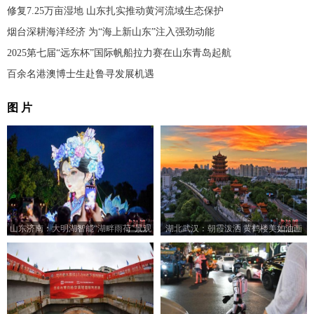
修复7.25万亩湿地 山东扎实推动黄河流域生态保护
烟台深耕海洋经济 为“海上新山东”注入强劲动能
2025第七届“远东杯”国际帆船拉力赛在山东青岛起航
百余名港澳博士生赴鲁寻发展机遇
图 片
山东济南：大明湖智能“湖畔雨荷”景观
湖北武汉：朝霞泼洒 黄鹤楼美如油画
亮灯