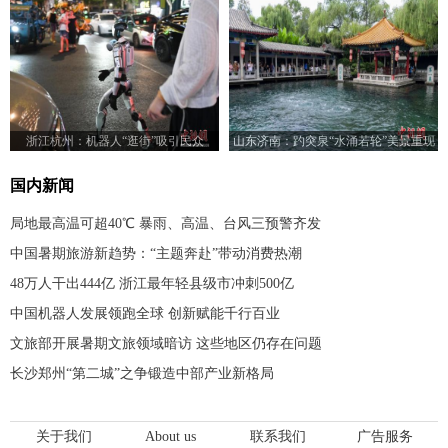
浙江杭州：机器人“逛街”吸引民众
山东济南：趵突泉“水涌若轮”美景重现
国内新闻
局地最高温可超40℃ 暴雨、高温、台风三预警齐发
中国暑期旅游新趋势：“主题奔赴”带动消费热潮
48万人干出444亿 浙江最年轻县级市冲刺500亿
中国机器人发展领跑全球 创新赋能千行百业
文旅部开展暑期文旅领域暗访 这些地区仍存在问题
长沙郑州“第二城”之争锻造中部产业新格局
关于我们
About us
联系我们
广告服务