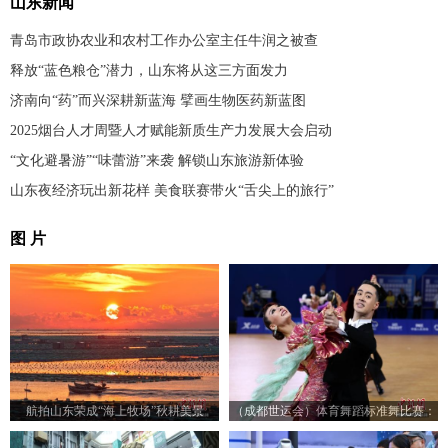
山东新闻
青岛市政协农业和农村工作办公室主任牛润之被查
释放“蓝色粮仓”潜力，山东将从这三方面发力
济南向“药”而兴深耕新蓝海 擘画生物医药新蓝图
2025烟台人才周暨人才赋能新质生产力发展大会启动
“文化避暑游”“味蕾游”来袭 解锁山东旅游新体验
山东夜经济玩出新花样 美食联赛带火“舌尖上的旅行”
图 片
航拍山东荣成“海上牧场”秋耕美景
（成都世运会）体育舞蹈标准舞比赛：
23对选手赛场尽展舞姿