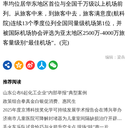
率均位居华东地区首位与全国千万级以上机场前
列。从旅客中来，到旅客中去，旅客满意度(航科
院)连续13个季度位列全国同量级机场第1位，并
被国际机场协会评选为亚太地区2500万-4000万旅
客量级别“最佳机场”。(完)
编辑：梁犇
推荐阅读
山东公布6起化工企业“内部举报”典型案例
政策组合拳真金白银促消费、惠民生
2025年度京博科技奖化学可持续发展学术报告会在博兴举办
济南市儿童医院可降解封堵器为儿童室间隔缺损治疗开辟新路径
丢火车乐队试音恰巧与火箭升空卡点 现场“哇”声一片