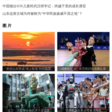
中国烟台SOS儿童村武汉研学记：跨越千里的成长课堂
山东这座古城为何被称为“中华民族扬威不屈之地”？
图 片
航拍山东荣成“海上牧场”秋耕美景
（成都世运会）体育舞蹈标准舞比赛：
23对选手赛场尽展舞姿
北京：三星堆古蜀艺术大展启幕
世界机器人大会周末人气旺