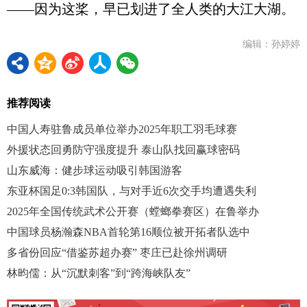
——因为这桨，早已划进了全人类的大江大湖。
编辑：孙婷婷
推荐阅读
中国人寿驻鲁成员单位举办2025年职工羽毛球赛
外援状态回勇防守强度提升 泰山队找回赢球密码
山东威海：健步球运动吸引韩国游客
东亚杯国足0:3韩国队，与对手近6次交手均遭遇失利
2025年全国传统武术公开赛（螳螂拳赛区）在鲁举办
中国球员杨瀚森NBA首轮第16顺位被开拓者队选中
多省份回应“借鉴苏超办赛” 枣庄已赴徐州调研
林昀儒：从“沉默刺客”到“跨海峡队友”