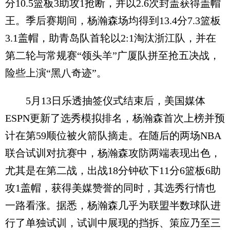
分10.5篮板3助攻1抢断，并以2.6次封盖获得盖帽
王。季后赛期间，杨瀚森场均得到13.4分7.3篮板
3.1盖帽，助青岛队首轮以2:1淘汰浙江队，并在
第二轮与常规赛“领头羊”广厦队拼至抢五决战，
险些上演“黑八奇迹”。
5月13日乐透抽签仪式结束后，美国媒体
ESPN更新了选秀模拟排名，杨瀚森首次上榜并预
计在第59顺位被火箭队摘走。在随后的两场NBA
联合试训对抗赛中，杨瀚森攻防两端表现出色，
尤其是在第二战，出战18分钟砍下11分6篮板6助
攻1盖帽，获得美媒赞誉的同时，其选秀行情也
一路看涨。据悉，杨瀚森几乎为联盟半数球队进
行了单独试训，试训中展现的挡拆、策应乃至三