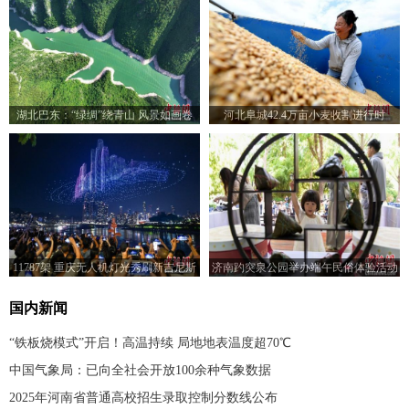
湖北巴东：“绿绸”绕青山 风景如画卷
河北阜城42.4万亩小麦收割进行时
11787架 重庆无人机灯光秀刷新吉尼斯
济南趵突泉公园举办端午民俗体验活动
世界纪录
国内新闻
“铁板烧模式”开启！高温持续 局地地表温度超70℃
中国气象局：已向全社会开放100余种气象数据
2025年河南省普通高校招生录取控制分数线公布