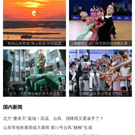
航拍山东荣成“海上牧场”秋耕美景
（成都世运会）体育舞蹈标准舞比赛：
23对选手赛场尽展舞姿
北京：三星堆古蜀艺术大展启幕
世界机器人大会周末人气旺
国内新闻
北方“桑拿天”返场！高温、台风、强降雨又要凑齐了？
山东等地有暴雨或大暴雨 第11号台风“杨柳”生成