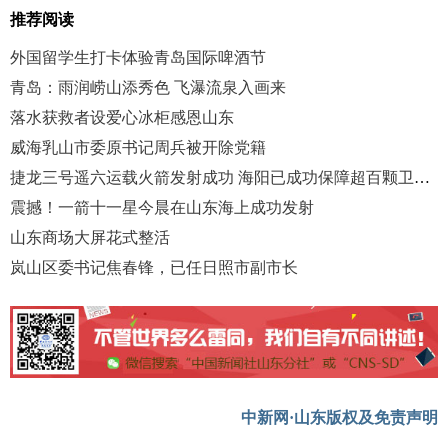
推荐阅读
外国留学生打卡体验青岛国际啤酒节
青岛：雨润崂山添秀色 飞瀑流泉入画来
落水获救者设爱心冰柜感恩山东
威海乳山市委原书记周兵被开除党籍
捷龙三号遥六运载火箭发射成功 海阳已成功保障超百颗卫星送入太空
震撼！一箭十一星今晨在山东海上成功发射
山东商场大屏花式整活
岚山区委书记焦春锋，已任日照市副市长
中新网·山东版权及免责声明