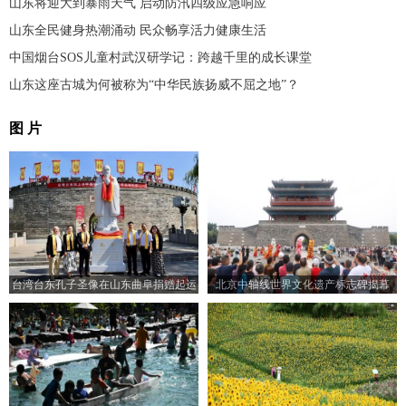
山东将迎大到暴雨天气 启动防汛四级应急响应
山东全民健身热潮涌动 民众畅享活力健康生活
中国烟台SOS儿童村武汉研学记：跨越千里的成长课堂
山东这座古城为何被称为“中华民族扬威不屈之地”？
图 片
台湾台东孔子圣像在山东曲阜捐赠起运
北京中轴线世界文化遗产标志碑揭幕