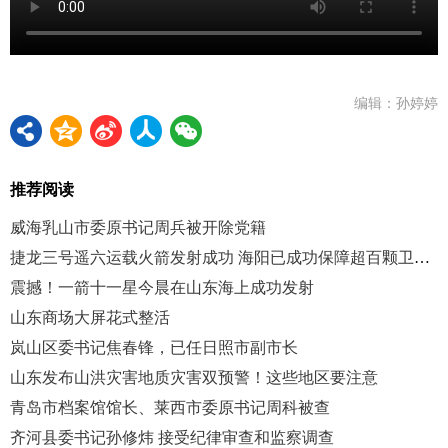
编辑：孙婷婷
推荐阅读
威海乳山市委原书记周兵被开除党籍
捷龙三号遥六运载火箭发射成功 海阳已成功保障超百颗卫星送入太空
震撼！一箭十一星今晨在山东海上成功发射
山东商场大屏花式整活
岚山区委书记焦春锋，已任日照市副市长
山东发布山洪灾害地质灾害双预警！这些地区要注意
青岛市档案馆馆长、莱西市委原书记周科被查
齐河县委书记孙修炜 接受纪律审查和监察调查