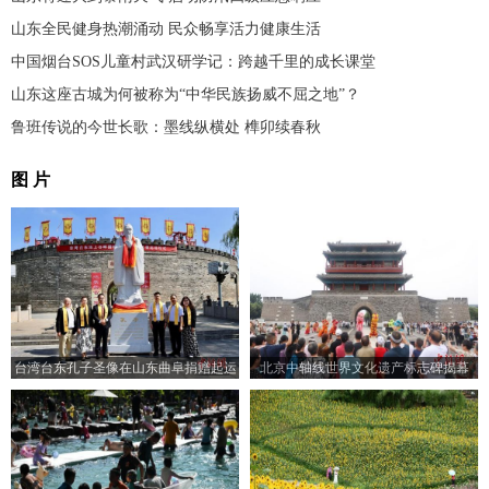
山东全民健身热潮涌动 民众畅享活力健康生活
中国烟台SOS儿童村武汉研学记：跨越千里的成长课堂
山东这座古城为何被称为“中华民族扬威不屈之地”？
鲁班传说的今世长歌：墨线纵横处 榫卯续春秋
图 片
台湾台东孔子圣像在山东曲阜捐赠起运
北京中轴线世界文化遗产标志碑揭幕