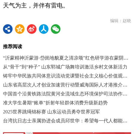
天气为主，并伴有雷电。
编辑：赵晓
推荐阅读
“沂蒙精神沂蒙游·岱崮地貌夏之清凉颂”红色研学游在蒙阴举办
从“骨干”到“种子” 山东郓城广场舞培训激活乡村文体新活力
铸牢中华民族共同体意识流动党课暨社会主义核心价值观宣讲联合主题党日活动举行
山东省高层次人才创业加速营行动暨威海国际人才港推介活动举办
中国首个沿黄铁路法院黄河全流域生态环境保护司法协作机制成立
准大学生暑期“账单”折射年轻群体消费升级新趋势
2025世界跳绳锦标赛 山东运动员勇夺世界冠军
台湾抗日志士亲属协进会成员邱世华：希望每一代人都能不忘历史