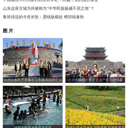
山东这座古城为何被称为“中华民族扬威不屈之地”？
鲁班传说的今世长歌：墨线纵横处 榫卯续春秋
图 片
台湾台东孔子圣像在山东曲阜捐赠起运
北京中轴线世界文化遗产标志碑揭幕
成都市民戏水躲高温天气
贵州六盘水百余亩花田盛开 引游客赏花