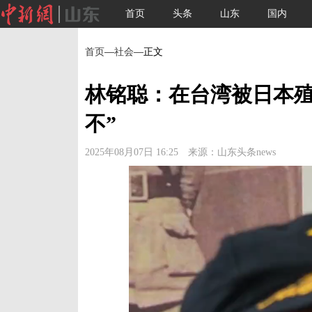
首页
头条
山东
国内
首页
—
社会
—正文
林铭聪：在台湾被日本殖
不”
2025年08月07日 16:25 来源：山东头条news