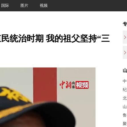
国际
图片
视频
民统治时期 我的祖父坚持“三
中
北
山
鲁
聚