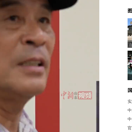
图
实
中
中
官