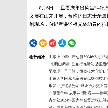
8月6日，“且看鹰隼出风尘”--纪
文展在山东开展，台湾抗日志士亲属
到现场，向记者讲述祖父林幼春的抗日
山东上半年生产总值50046亿元 16
推荐阅读
“光明山阅读”公益行临沂站温暖启
早发现、早干预，微创技术守护孩子
山东大学附属儿童医院以微创技术守
银发经济绽放光彩 银企协力交上答
青岛获2024年国家综合货运枢纽
第35届青岛国际啤酒节崂山会场：