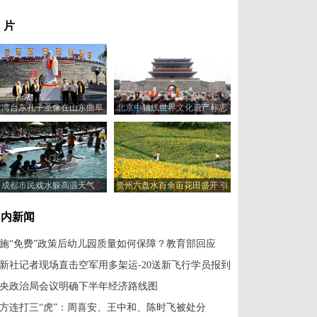
 片
台湾台东孔子圣像在山东曲阜
北京中轴线世界文化遗产标志
捐赠起运
碑揭幕
成都市民戏水躲高温天气
贵州六盘水百余亩花田盛开 引
游客赏花入画来
国内新闻
施“免费”政策后幼儿园质量如何保障？教育部回应
新社记者现场直击空军用多架运-20送新飞行学员报到
央政治局会议明确下半年经济路线图
方连打三“虎”：周喜安、王中和、陈时飞被处分