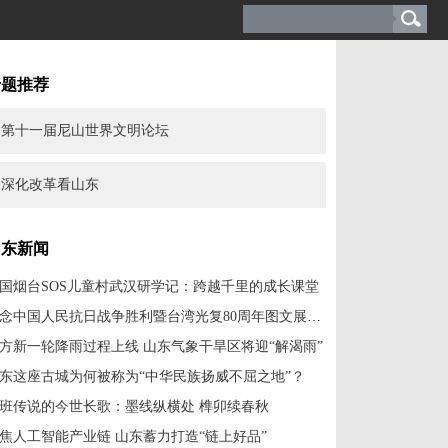
专题推荐
第十一届尼山世界文明论坛
深化改革看山东
山东新闻
国烟台SOS儿童村武汉研学记：跨越千里的成长课堂
纪念中国人民抗日战争胜利暨台湾光复80周年图文展开展
方新一轮降雨过程上线 山东气象干旱区将迎“解渴雨”
东这座古城为何被称为“中华民族扬威不屈之地”？
班传说的今世长歌：墨线纵横处 榫卯续春秋
焦人工智能产业链 山东蓄力打造“链上好品”