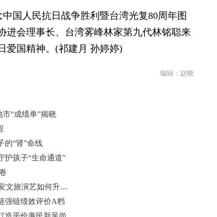
念中国人民抗日战争胜利暨台湾光复80周年图
协进会理事长、台湾雾峰林家第九代林铭聪来
爱国精神。(祁建月 孙婷婷)
编辑：赵晓
地市“成绩单”揭晓
程
的“肾”命线
护孩子“生命通道”
卷
一眼望千年 故事从“新”说——看泰安文旅演艺如何升维“破圈”？
补链强链绩效评价A档
打造平价惠民新风尚