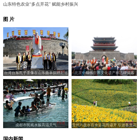
山东特色农业“多点开花” 赋能乡村振兴
图 片
台湾台东孔子圣像在山东曲阜捐赠起运
北京中轴线世界文化遗产标志碑揭幕
成都市民戏水躲高温天气
贵州六盘水百余亩花田盛开 引游客赏花
入画来
国内新闻