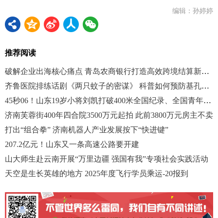
编辑：孙婷婷
推荐阅读
破解企业出海核心痛点 青岛农商银行打造高效跨境结算新范式
齐鲁医院排练话剧《两只蚊子的密谋》 科普如何预防基孔肯雅热
45秒06！山东19岁小将刘凯打破400米全国纪录、全国青年纪录
济南芙蓉街400年四合院3500万元起拍 此前3800万元房主不卖
打出“组合拳” 济南机器人产业发展按下“快进键”
207.2亿元！山东又一条高速公路要开建
山大师生赴云南开展“万里边疆 强国有我”专项社会实践活动
天空是生长英雄的地方 2025年度飞行学员乘运-20报到