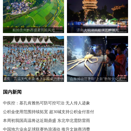
航拍贵州黔西盛夏田园风光
济南大明湖画船演艺醉游人
重庆：高温天气来袭 水上乐园成消暑纳
山东博物馆暑期“上新”数智文化展厅
凉好去处
国内新闻
中疾控：基孔肯雅热可防可控可治 无人传人迹象
公积金使用范围持续拓宽 超30城支持公积金付首付
本周初我国高温将达近期鼎盛 东北华北需防雷雨
中国地方业余足球联赛热浪涌动 推升文旅商消费