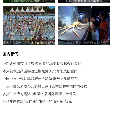
航拍贵州黔西盛夏田园风光
济南大明湖画船演艺醉游人
重庆：高温天气来袭 水上乐园成消暑纳
山东博物馆暑期“上新”数智文化展厅
凉好去处
国内新闻
公积金使用范围持续拓宽 超30城支持公积金付首付
本周初我国高温将达近期鼎盛 东北华北需防雷雨
中国地方业余足球联赛热浪涌动 推升文旅商消费
七三一部队原成员83分钟口述证言首次在中国国内公布
多措并举应对高温“烤”验：防暑降温保生产保民生
油价年内首次“三连涨” 加满一箱油将多花9元