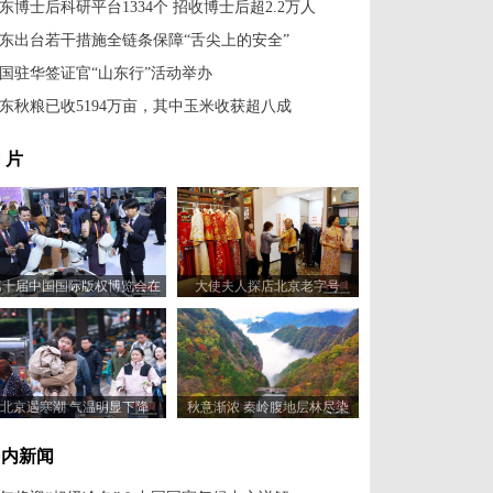
东博士后科研平台1334个 招收博士后超2.2万人
东出台若干措施全链条保障“舌尖上的安全”
国驻华签证官“山东行”活动举办
东秋粮已收5194万亩，其中玉米收获超八成
 片
第十届中国国际版权博览会在
大使夫人探店北京老字号
山东青岛开幕
北京遇寒潮 气温明显下降
秋意渐浓 秦岭腹地层林尽染
国内新闻