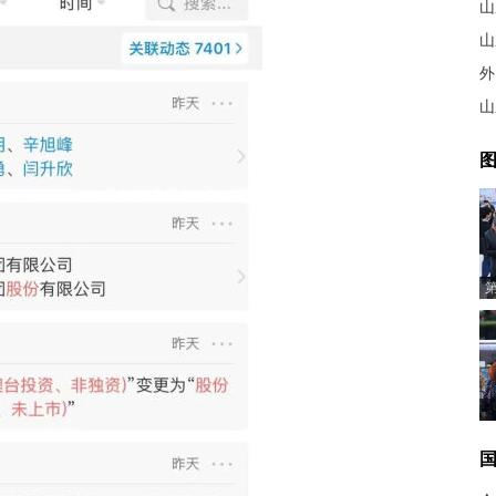
山
山
外
山
图