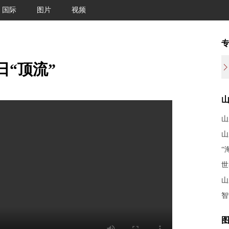
国际
图片
视频
日“顶流”
山
山
“
世
山
智
图