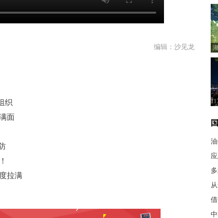
编辑：沙见龙
湖
1
组织
满面
油
防
应
！
多
甜度拉满
从
借
中