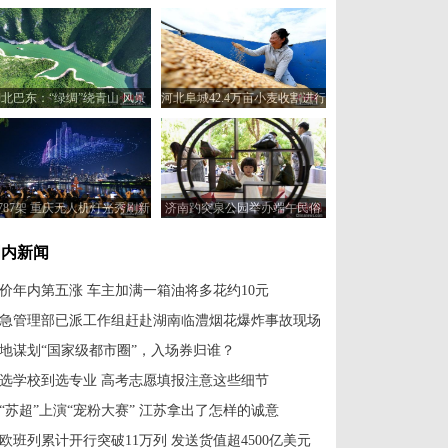
北巴东：“绿绸”绕青山 风景
河北阜城42.4万亩小麦收割进行
如画卷
时
1787架 重庆无人机灯光秀刷新
济南趵突泉公园举办端午民俗
吉尼斯世界纪录
体验活动
国内新闻
价年内第五涨 车主加满一箱油将多花约10元
急管理部已派工作组赶赴湖南临澧烟花爆炸事故现场
地谋划“国家级都市圈”，入场券归谁？
选学校到选专业 高考志愿填报注意这些细节
“苏超”上演“宠粉大赛” 江苏拿出了怎样的诚意
欧班列累计开行突破11万列 发送货值超4500亿美元