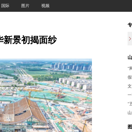
国际
图片
视频
华新景初揭面纱
“
假
文
一
“
山
图