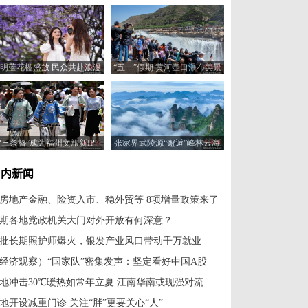
明蓝花楹盛放 民众共赴浪漫
“五一”假期 黄河壶口瀑布美景
花约
吸引游客
“三条簪”成为福州文旅新IP
张家界武陵源“邂逅”峰林云海
奇观
国内新闻
房地产金融、险资入市、稳外贸等 8项增量政策来了
期各地党政机关大门对外开放有何深意？
批长期照护师爆火，银发产业风口带动千万就业
经济观察）“国家队”密集发声：坚定看好中国A股
地冲击30℃暖热如常年立夏 江南华南或现强对流
地开设减重门诊 关注“胖”更要关心“人”