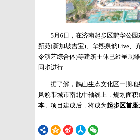
5月6日，在济南起步区鹊华公园
新苑(新加坡吉宝)、华熙泉韵Live
令演艺综合体)等建筑主体已经呈现
同步进行。
据了解，鹊山生态文化区一期地处
风貌带城市南北中轴线上，规划面积1
本
。项目建成后，将成为
起步区首座