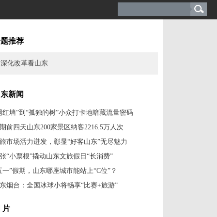
专题推荐
深化改革看山东
山东新闻
网红墙”到“孤独的树”小众打卡地暗藏流量密码
期前四天山东200家景区纳客2216.5万人次
旅市场活力迸发，彰显“好客山东”无尽魅力
张“小票根”撬动山东文旅假日“长消费”
五一”假期，山东哪座城市能站上“C位”？
东烟台：全国冰球小将畅享“比赛+旅游”
 片