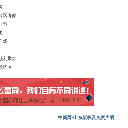
实
片区考察
佳节
史
广场
顺利举办
经济区
中新网·山东版权及免责声明