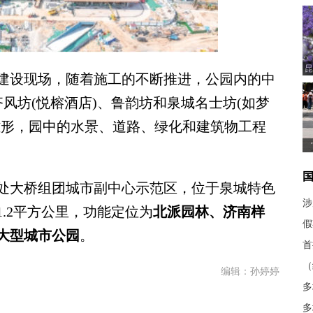
昆
建设现场，随着施工的不断推进，公园内的中
、齐风坊(悦榕酒店)、鲁韵坊和泉城名士坊(如梦
雏形，园中的水景、道路、绿化和建筑物工程
大桥组团城市副中心示范区，位于泉城特色
涉
.2平方公里，功能定位为
北派园林、济南样
假
大型城市公园
。
首
（
编辑：孙婷婷
多
多