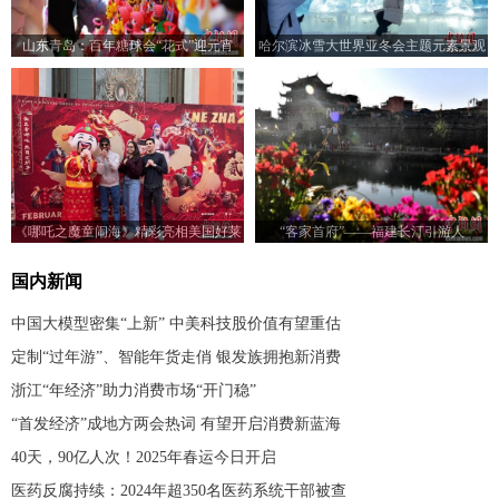
山东青岛：百年糖球会“花式”迎元宵
哈尔滨冰雪大世界亚冬会主题元素景观
吸引游客打卡
《哪吒之魔童闹海》精彩亮相美国好莱
“客家首府”——福建长汀引游人
坞
国内新闻
中国大模型密集“上新” 中美科技股价值有望重估
定制“过年游”、智能年货走俏 银发族拥抱新消费
浙江“年经济”助力消费市场“开门稳”
“首发经济”成地方两会热词 有望开启消费新蓝海
40天，90亿人次！2025年春运今日开启
医药反腐持续：2024年超350名医药系统干部被查