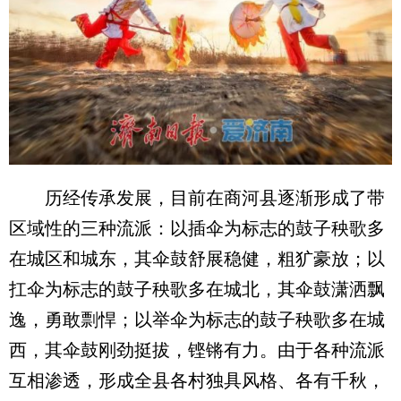
历经传承发展，目前在商河县逐渐形成了带
区域性的三种流派：以插伞为标志的鼓子秧歌多
在城区和城东，其伞鼓舒展稳健，粗犷豪放；以
扛伞为标志的鼓子秧歌多在城北，其伞鼓潇洒飘
逸，勇敢剽悍；以举伞为标志的鼓子秧歌多在城
西，其伞鼓刚劲挺拔，铿锵有力。由于各种流派
互相渗透，形成全县各村独具风格、各有千秋，