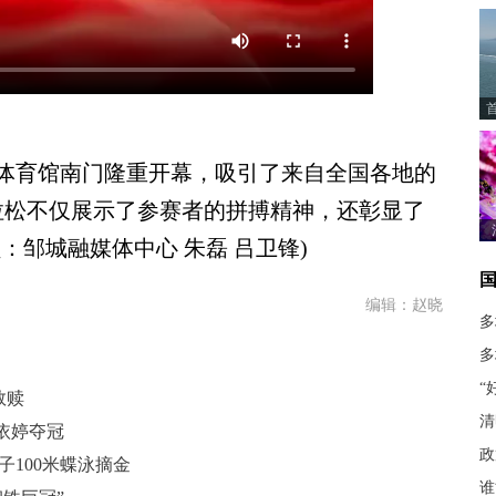
宁体育馆南门隆重开幕，吸引了来自全国各地的
拉松不仅展示了参赛者的拼搏精神，还彰显了
：邹城融媒体中心 朱磊 吕卫锋)
编辑：赵晓
多
多
“
救赎
清
依婷夺冠
政
子100米蝶泳摘金
谁