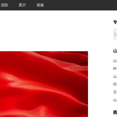
国际
图片
视频
科
山
拒
京
山
图