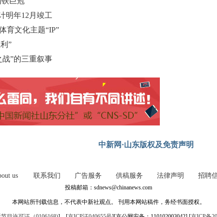
钢铁巨冠”
计明年12月竣工
育文化主题“IP”
利”
之战”的三重叙事
中新网·山东版权及免责声明
out us
联系我们
广告服务
供稿服务
法律声明
招聘
投稿邮箱：sdnews@chinanews.com
本网站所刊载信息，不代表中新社观点。 刊用本网站稿件，务经书面授权。
目许可证（0106168)
] [
京ICP证040655号
][京公网安备：110102003042] [
京ICP备20