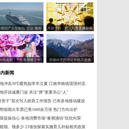
首艘国产大型邮轮“爱达·魔都
亮丽夺目：两大灯展香港会展
号”开启青岛航次
中心齐亮相
河南洛阳：千年唐韵耀古今
西藏林芝巴河沿岸桃花盛放
国内新闻
地冲击30℃暖热如常年立夏 江南华南或现强对流
地开设减重门诊 关注“胖”更要关心“人”
好房子”首次写入政府工作报告 已有多地推动建设
明假期火车票已售1600余万张 热门方向出炉
策提振信心 各地消费市场“春潮涌动”欣欣向荣
能领、领多少 23省份探索实施育儿补贴相关政策