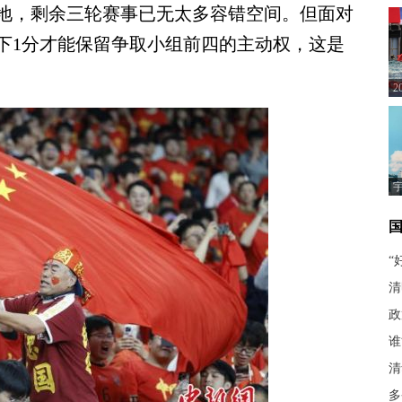
，剩余三轮赛事已无太多容错空间。但面对
下1分才能保留争取小组前四的主动权，这是
孙
“
清
政
谁
清
多