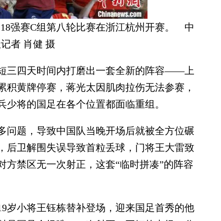
赛18强赛C组第八轮比赛在浙江杭州开赛。 中
记者 肖健 摄
三四天时间内打磨出一套全新的阵容——上
累积黄牌停赛，蒋光太因肌肉拉伤无法参赛，
兵少将的国足在各个位置都面临重组。
问题，导致中国队当晚开场后就被全方位碾
，后卫解围失误导致首粒丢球，门将王大雷致
对方禁区无一次射正，这套“临时拼凑”的阵容
9岁小将王钰栋替补登场，迎来国足首秀的他