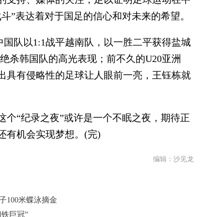
战斗”表达着对于国足的信心和对未来的希望。
国队以1:1战平越南队，以一胜二平获得盐城
0绝杀韩国队的高光表现；前不久的U20亚洲
出具有侵略性的足球让人眼前一亮，王钰栋就
个“纪录之夜”或许是一个不眠之夜，期待正
有机会实现梦想。(完)
编辑：沙见龙
子100米蝶泳摘金
钢铁巨冠”