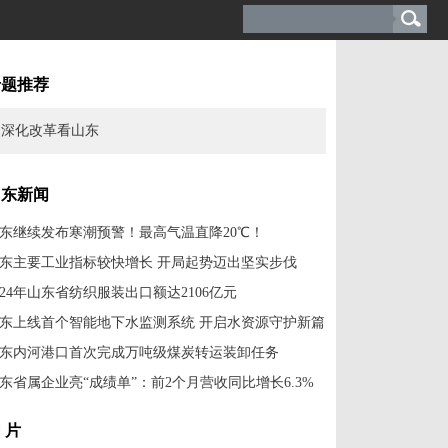
专题推荐
深化改革看山东
山东新闻
东继续发布寒潮预警！最高气温直降20℃！
东主要工业指标较快增长 开局起势迈出坚实步伐
024年山东省纺织服装出口额达2106亿元
东上线首个智能地下水监测系统 开启水资源守护新篇
东内河港口首次完成万吨级煤炭转运装卸任务
东省属企业亮“成绩单”：前2个月营收同比增长6.3%
 片