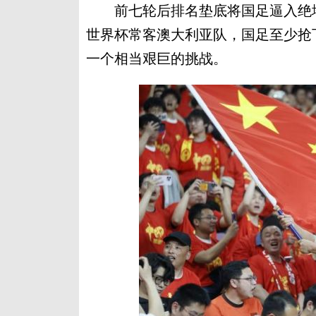
前七轮后排名垫底将国足逼入绝地
世界杯常客澳大利亚队，国足至少抢
一个相当艰巨的挑战。