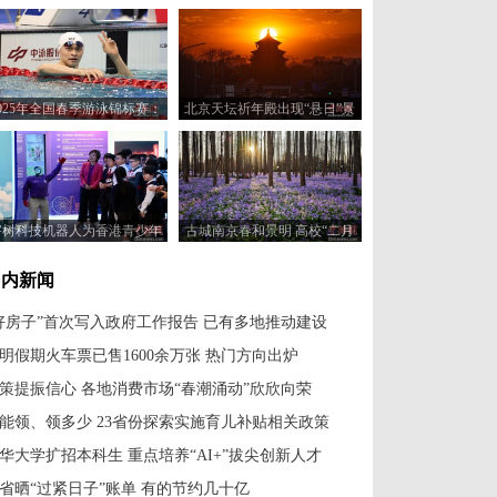
2025年全国春季游泳锦标赛：
北京天坛祈年殿出现“悬日”景
杨晋级男子400米自由泳决赛
观
宇树科技机器人为香港青少年
古城南京春和景明 高校“二月
讲解“全民国家安全教育日”展
兰”花开如海
览
国内新闻
好房子”首次写入政府工作报告 已有多地推动建设
明假期火车票已售1600余万张 热门方向出炉
策提振信心 各地消费市场“春潮涌动”欣欣向荣
能领、领多少 23省份探索实施育儿补贴相关政策
华大学扩招本科生 重点培养“AI+”拔尖创新人才
省晒“过紧日子”账单 有的节约几十亿