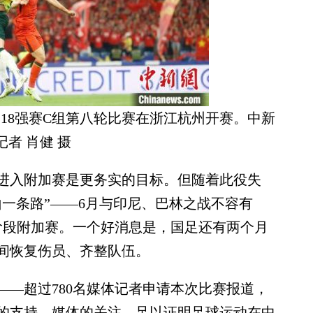
赛18强赛C组第八轮比赛在浙江杭州开赛。中新
记者 肖健 摄
入附加赛是更务实的目标。但随着此役失
一条路”——6月与印尼、巴林之战不容有
阶段附加赛。一个好消息是，国足还有两个月
间恢复伤员、齐整队伍。
超过780名媒体记者申请本次比赛报道，
迷的支持、媒体的关注，足以证明足球运动在中