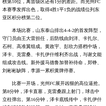
榜第10位，离晋级区还有1分的差距。而光州FC
本赛季发挥出色，取得4胜1平1负的战绩位列东
亚区积分榜第二位。
本场比赛，山东泰山排出4-4-2的首发阵型，
守门员由王大雷担任，后防线由刘洋、卡扎尔、
石柯、高准翼组成。黄政宇、彭欣力搭档中场，
泽卡、克雷桑、卡扎伊什维利齐出战，与谢文能
组成攻击线。新外援马德鲁加替补待命，郑铮、
刘彬彬缺阵，李源一累积黄牌停赛。
比赛一开场，光州FC展开凶狠的高位逼抢。
第8分钟，泽卡直塞，克雷桑跟上射门，球击中
立柱弹出。第16分钟，泽卡底线传中，卡扎伊什