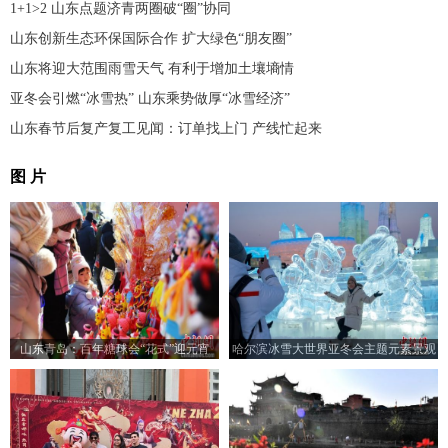
1+1>2 山东点题济青两圈破“圈”协同
山东创新生态环保国际合作 扩大绿色“朋友圈”
山东将迎大范围雨雪天气 有利于增加土壤墒情
亚冬会引燃“冰雪热” 山东乘势做厚“冰雪经济”
山东春节后复产复工见闻：订单找上门 产线忙起来
图 片
山东青岛：百年糖球会“花式”迎元宵
哈尔滨冰雪大世界亚冬会主题元素景观
吸引游客打卡