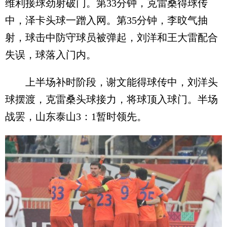
维利接球劲射破门。第33分钟，克雷桑得球传
中，泽卡头球一蹭入网。第35分钟，李旼气抽
射，球击中防守球员被弹起，刘洋和王大雷配合
失误，球落入门内。
上半场补时阶段，谢文能得球传中，刘洋头
球摆渡，克雷桑头球接力，将球顶入球门。半场
战罢，山东泰山3：1暂时领先。