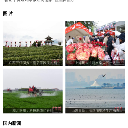
图 片
广西三江侗乡：雨后茶园美如画
上海周末主题市集人气十足
湖北荆州：科技助农忙春耕
山东青岛：海鸟翔集绘生态画卷
国内新闻