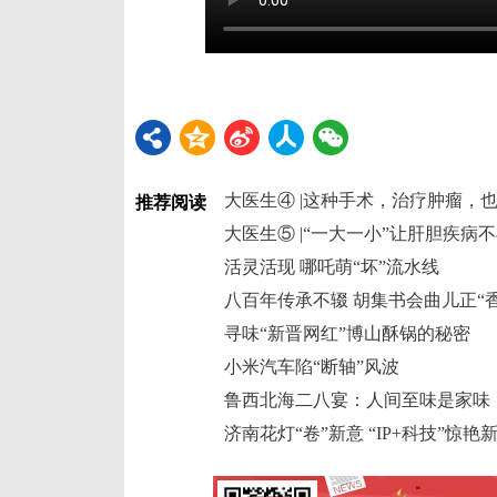
大医生④ |这种手术，治疗肿瘤，
推荐阅读
大医生⑤ |“一大一小”让肝胆疾病
活灵活现 哪吒萌“坏”流水线
八百年传承不辍 胡集书会曲儿正“香
寻味“新晋网红”博山酥锅的秘密
小米汽车陷“断轴”风波
鲁西北海二八宴：人间至味是家味
济南花灯“卷”新意 “IP+科技”惊艳