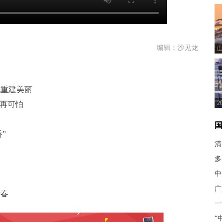
编辑：沙见龙
也重建美丽
不再可怕
京
”
清
多
中
广
新春
一
“