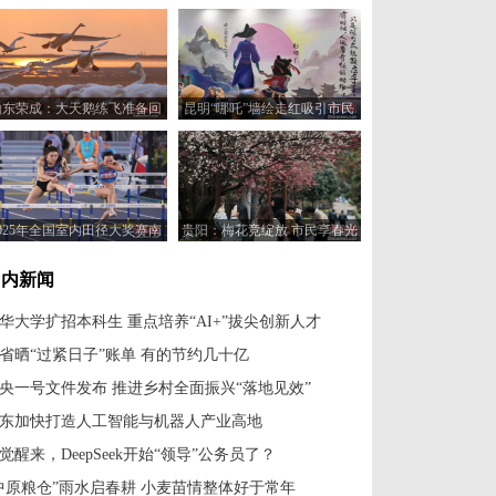
山东荣成：大天鹅练飞准备回
昆明“哪吒”墙绘走红吸引市民
迁
打卡
2025年全国室内田径大奖赛南
贵阳：梅花竞绽放 市民享春光
站 吴艳妮斩获女子60米栏冠
军
国内新闻
华大学扩招本科生 重点培养“AI+”拔尖创新人才
省晒“过紧日子”账单 有的节约几十亿
央一号文件发布 推进乡村全面振兴“落地见效”
东加快打造人工智能与机器人产业高地
觉醒来，DeepSeek开始“领导”公务员了？
中原粮仓”雨水启春耕 小麦苗情整体好于常年