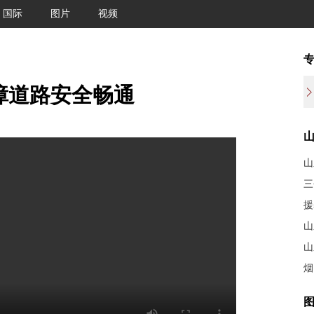
国际
图片
视频
保障道路安全畅通
山
三
山
山
烟
图