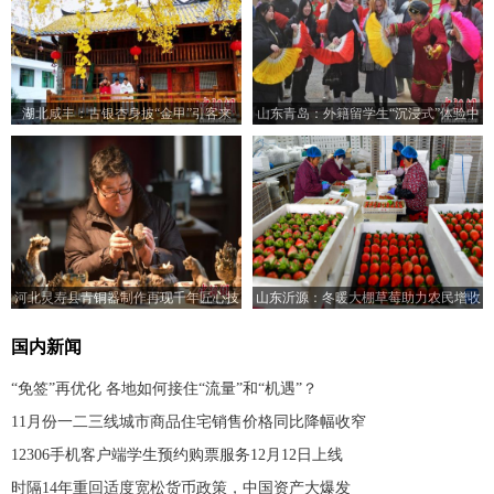
湖北咸丰：古银杏身披“金甲”引客来
山东青岛：外籍留学生“沉浸式”体验中
国乡村之美
河北灵寿县青铜器制作再现千年匠心技
山东沂源：冬暖大棚草莓助力农民增收
艺
国内新闻
“免签”再优化 各地如何接住“流量”和“机遇”？
11月份一二三线城市商品住宅销售价格同比降幅收窄
12306手机客户端学生预约购票服务12月12日上线
时隔14年重回适度宽松货币政策，中国资产大爆发