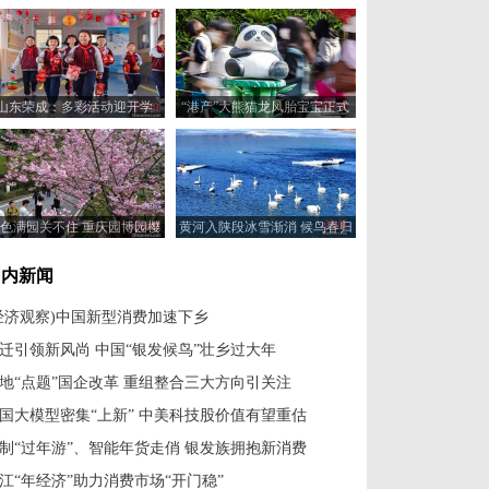
山东荣成：多彩活动迎开学
“港产”大熊猫龙凤胎宝宝正式
与公众见面
色满园关不住 重庆园博园樱
黄河入陕段冰雪渐消 候鸟春归
花绽放游人如织
国内新闻
经济观察)中国新型消费加速下乡
迁引领新风尚 中国“银发候鸟”壮乡过大年
地“点题”国企改革 重组整合三大方向引关注
国大模型密集“上新” 中美科技股价值有望重估
制“过年游”、智能年货走俏 银发族拥抱新消费
江“年经济”助力消费市场“开门稳”