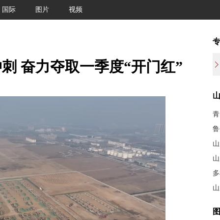
国际
图片
视频
刺 奋力夺取一季度“开门红”
青
鲁
山
山
多
山
图