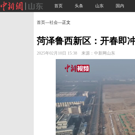
首页
头条
山东
国内
首页
—
社会
—正文
菏泽鲁西新区：开春即冲
2025年02月10日 15:38 来源：中新网山东