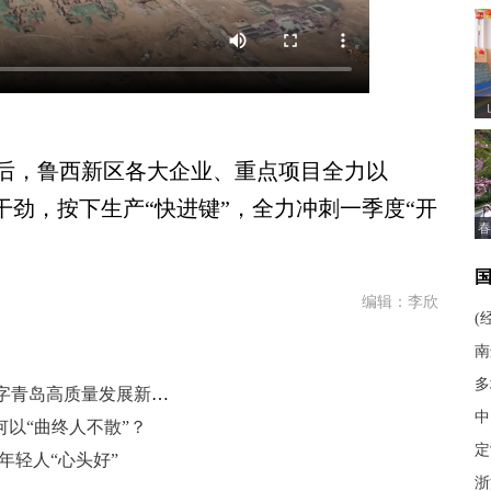
，鲁西新区各大企业、重点项目全力以
干劲，按下生产“快进键”，全力冲刺一季度“开
春
编辑：李欣
(
南
多
青岛市人大代表张亮：加快打造数字青岛高质量发展新引擎
中
何以“曲终人不散”？
定
年轻人“心头好”
浙