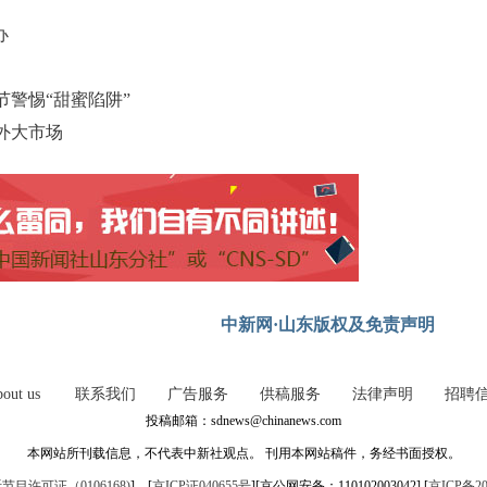
办
警惕“甜蜜陷阱”
外大市场
中新网·山东版权及免责声明
out us
联系我们
广告服务
供稿服务
法律声明
招聘
投稿邮箱：sdnews@chinanews.com
本网站所刊载信息，不代表中新社观点。 刊用本网站稿件，务经书面授权。
目许可证（0106168)
] [
京ICP证040655号
][京公网安备：110102003042] [
京ICP备20