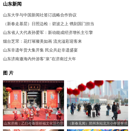
山东新闻
山东大学与中国新闻社签订战略合作协议
（新春走基层）日照边检：碧波之上 镌刻国门担当
山东省人大代表孙爱军：新动能成经济增长主引擎
烟台芝罘：花灯璀璨美如画 流光溢彩迎客来
山东非遗年货大集开集 民众共赴非遗盛宴
山东济南邀海内外游客“泉”在济南过大年
图 片
山东济南：乙巳年秦琼祈福文化活动启
（新春见闻）郑州东站北方小年迎客流
幕
高峰 预计发送旅客18万人次