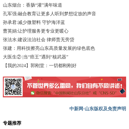
山东烟台：香肠“灌”满年味道
孔军强:融合教育让更多人听到梦想绽放的声音
孙承君:减少微塑料 守护海洋蓝
曹英娟:让护理服务更专业更暖心
张法水:建设法治社会 律师责无旁贷
张建：用科技擦亮山东高质量发展的绿色底色
大医生② |当“癌王”遇到“核武器”
【我的2024】郭刚堂：一切都刚刚好
中新网·山东版权及免责声明
专题推荐