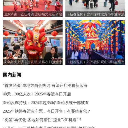
山东济南：乙巳年秦琼祈福文化活动启
（新春见闻）郑州东站北方小年迎客流
幕
高峰 预计发送旅客18万人次
成渝高铁上演非遗表演 旅客在归乡途中
（新春见闻）2025贵阳观山湖灯会庙市
感受浓浓年味
亮灯迎客
国内新闻
“首发经济”成地方两会热词 有望开启消费新蓝海
40天，90亿人次！2025年春运今日开启
医药反腐持续：2024年超350名医药系统干部被查
2025年铁路春运火车票，今日开售！有哪些变化？
“免签”再优化 各地如何接住“流量”和“机遇”？