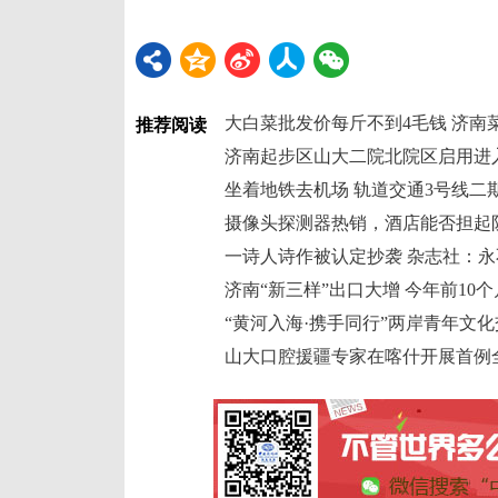
大白菜批发价每斤不到4毛钱 济南
推荐阅读
济南起步区山大二院北院区启用进
坐着地铁去机场 轨道交通3号线二
摄像头探测器热销，酒店能否担起
一诗人诗作被认定抄袭 杂志社：
济南“新三样”出口大增 今年前10
“黄河入海·携手同行”两岸青年文