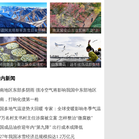
新疆阿克塔斯草原雪后美景醉
南京紫金山古道层林尽染“上
人
线”最美600米
河南新县：菊花飘香采摘忙
山东青岛：越冬候鸟成群集结
冬日湿地焕发生机
国内新闻
南地区东部多阴雨 强冷空气将影响我国中东部地区
南，打响化债第一枪
国多地气温逆势大回暖 专家：全球变暖影响冬季气温
.7万名村支书村主任涉腐被立案 怎样整治“微腐败”
国成品油价迎年内“第九降” 出行成本或降低
027年我国冰雪经济总规模拟达1.2万亿元