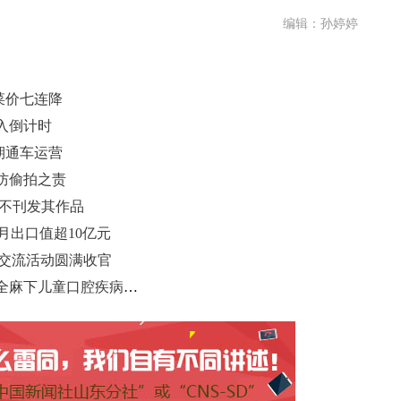
编辑：孙婷婷
菜价七连降
入倒计时
期通车运营
防偷拍之责
永不刊发其作品
个月出口值超10亿元
化交流活动圆满收官
山大口腔援疆专家在喀什开展首例全麻下儿童口腔疾病综合诊疗术