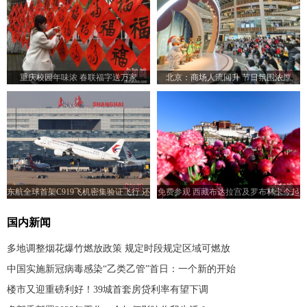
重庆校园年味浓 春联福字送万家
北京：商场人流回升 节日氛围浓厚
东航全球首架C919飞机密集验证飞行 还
免费参观 西藏布达拉宫及罗布林卡今起
将前往青岛、武汉等地
恢复开放
国内新闻
多地调整烟花爆竹燃放政策 规定时段规定区域可燃放
中国实施新冠病毒感染“乙类乙管”首日：一个新的开始
楼市又迎重磅利好！39城首套房贷利率有望下调