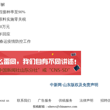
详解
程接种率至90%
原料实施零关税
0万元
年回应
署春运疫情防控工作
中新网·山东版权及免责声明
out us
联系我们
广告服务
供稿服务
法律声明
招聘
投稿邮箱：sdnews@chinanews.com