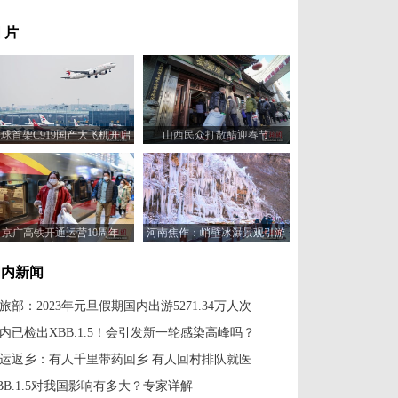
 片
球首架C919国产大飞机开启
山西民众打散醋迎春节
100小时验证飞行
京广高铁开通运营10周年
河南焦作：峭壁冰瀑景观引游
人
国内新闻
旅部：2023年元旦假期国内出游5271.34万人次
内已检出XBB.1.5！会引发新一轮感染高峰吗？
运返乡：有人千里带药回乡 有人回村排队就医
BB.1.5对我国影响有多大？专家详解