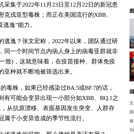
2022年11月23日至12月22日的新冠患
图
密克戎亚型毒株；而正在美国流行的XBB、
疫逃逸”能力。
逸？张文宏称，2022年以来，团队通过研
全
，同一个时间节点内病人身上的病毒亚群就非
不一致)，这就意味着，在疫苗接种、群体免疫
的亚种就不断地被筛选出来。
的毒株，如果已经感染过BA.5或BF.7的话，
有可能会变异出现一小部分如XBB、BQ.1之
文
止，从抗原漂移、表面基因发生突变、人群存
国
冠属于小变异造成的季节性流行。
春
X