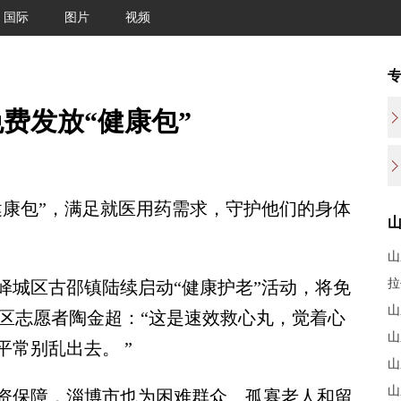
国际
图片
视频
费发放“健康包”
康包”，满足就医用药需求，守护他们的身体
山
拉
城区古邵镇陆续启动“健康护老”活动，将免
山
社区志愿者陶金超：“这是速效救心丸，觉着心
山
常别乱出去。 ”
山
山
保障，淄博市也为困难群众、孤寡老人和留