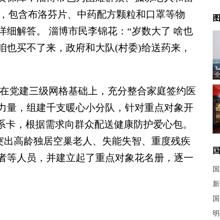
包”，包含布洛芬片、中药配方颗粒和口罩等物
图
细解答。 淄博市民李锦花：“岁数大了 啥也
咱也买不了来，政府和大队(村委)给送药来，
全
在党建三级网格基础上，充分整合家庭签约医
力量，组建千支暖心小分队，针对重点对象开
联系卡，根据需求向群众配送健康防护爱心包。
 突出高龄独居空巢老人、失能失智、重度残疾
者等人员，并建立起了重点对象花名册，逐一
国
新
国
明