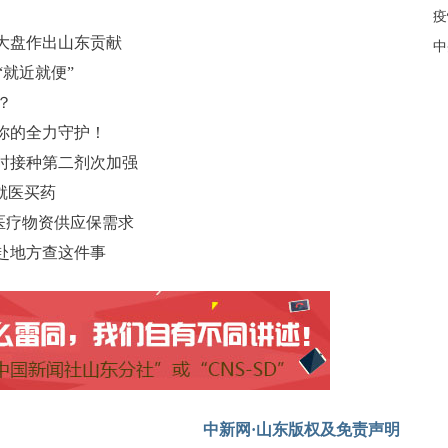
疫
大盘作出山东贡献
中
“就近就便”
？
你的全力守护！
时接种第二剂次加强
就医买药
医疗物资供应保需求
赴地方查这件事
中新网·山东版权及免责声明