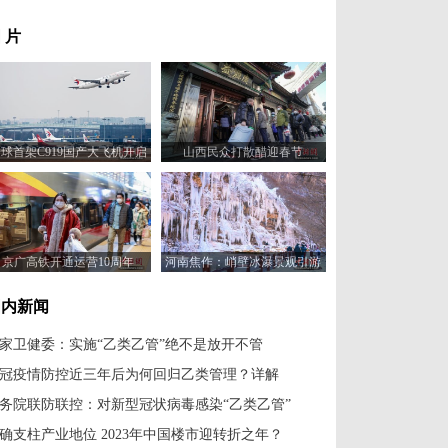
 片
球首架C919国产大飞机开启
山西民众打散醋迎春节
100小时验证飞行
京广高铁开通运营10周年
河南焦作：峭壁冰瀑景观引游
人
国内新闻
家卫健委：实施“乙类乙管”绝不是放开不管
冠疫情防控近三年后为何回归乙类管理？详解
务院联防联控：对新型冠状病毒感染“乙类乙管”
确支柱产业地位 2023年中国楼市迎转折之年？