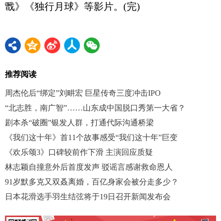
戬》《独行月球》等影片。(完)
推荐阅读
周杰伦后“绑定”刘畊宏 巨星传奇三度冲击IPO
“北志胜，南广智”……山东成中国脱口秀第一大省？
剧本杀“破圈”银发人群，打通代际沟通桥梁
《我们这十年》首11个故事感受“我们这十年”巨变
《欢乐颂3》口碑较前作下滑 主演回应质疑
林志颖自撞意外后首度发声 驳谣言感谢救命恩人
91岁默多克又双叒离婚，百亿身家会被分走多少？
日本花滑选手羽生结弦将于19日召开新闻发布会