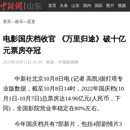
首页
头条
山东
国内
国际
图片
视频
首页
—
娱乐
—正文
电影国庆档收官 《万里归途》破十亿
元票房夺冠
2022年10月11日 10:39 来源：中国新闻网
中新社北京10月8日电 (记者 高凯)据灯塔专
业版数据，截至10月8日14时，2022年国庆档(10
月1日-10月7日)总票房达14.96亿元(人民币，下
同)，全国影院营业率稳定在80%左右。
今年国庆档共有7部新片，包括4部剧情片3