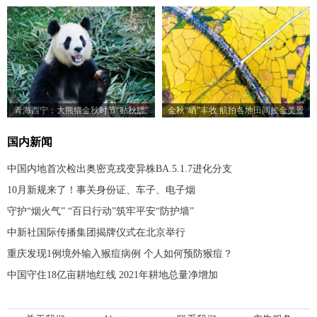
青海西宁：大熊猫金秋时节“贴秋膘”
金秋“晒”丰收 航拍各地田间披金美景
国内新闻
中国内地首次检出奥密克戎变异株BA.5.1.7进化分支
10月新规来了！事关身份证、车子、电子烟
守护“烟火气” “百日行动”筑牢平安“防护墙”
中新社国际传播集团揭牌仪式在北京举行
重庆发现1例境外输入猴痘病例 个人如何预防猴痘？
中国守住18亿亩耕地红线 2021年耕地总量净增加