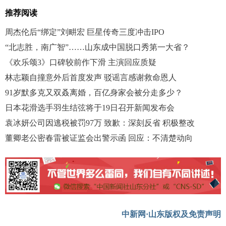
推荐阅读
周杰伦后“绑定”刘畊宏 巨星传奇三度冲击IPO
“北志胜，南广智”……山东成中国脱口秀第一大省？
《欢乐颂3》口碑较前作下滑 主演回应质疑
林志颖自撞意外后首度发声 驳谣言感谢救命恩人
91岁默多克又双叒离婚，百亿身家会被分走多少？
日本花滑选手羽生结弦将于19日召开新闻发布会
袁冰妍公司因逃税被罚97万 致歉：深刻反省 积极整改
董卿老公密春雷被证监会出警示函 回应：不清楚动向
中新网·山东版权及免责声明