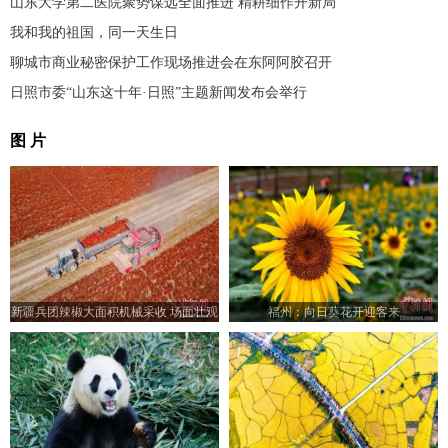
山东大学第二医院聚势谋远全面推进 精耕细作开新局
我和我的祖国，同一天生日
聊城市商业秘密保护工作现场推进会在东阿阿胶召开
日照市委“山东这十年·日照”主题新闻发布会举行
图 片
新疆兵团辣椒大面积机械采收 场面壮观
福州：向日葵花开迎客来