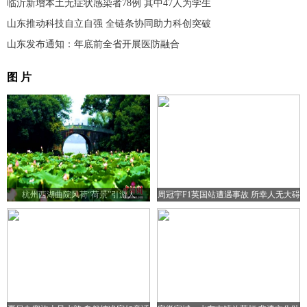
临沂新增本土无症状感染者78例 其中47人为学生
山东推动科技自立自强 全链条协同助力科创突破
山东发布通知：年底前全省开展医防融合
图 片
杭州西湖曲院风荷“荷景”引游人
周冠宇F1英国站遭遇事故 所幸人无大碍