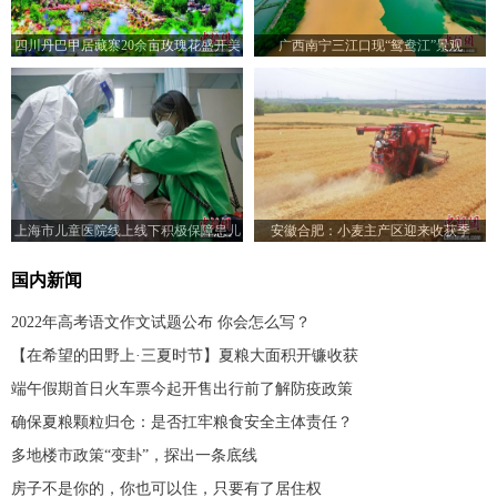
四川丹巴甲居藏寨20余亩玫瑰花盛开美
广西南宁三江口现“鸳鸯江”景观
如画
上海市儿童医院线上线下积极保障患儿
安徽合肥：小麦主产区迎来收获季
就医需求
国内新闻
2022年高考语文作文试题公布 你会怎么写？
【在希望的田野上·三夏时节】夏粮大面积开镰收获
端午假期首日火车票今起开售出行前了解防疫政策
确保夏粮颗粒归仓：是否扛牢粮食安全主体责任？
多地楼市政策“变卦”，探出一条底线
房子不是你的，你也可以住，只要有了居住权