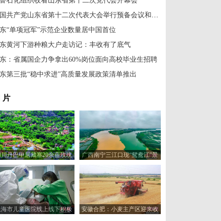
鲁石化组织收看山东省第十二次党代会开幕会
中国共产党山东省第十二次代表大会举行预备会议和主席团第一次会议
东“单项冠军”示范企业数量居中国首位
东黄河下游种粮大户走访记：丰收有了底气
东：省属国企力争拿出60%岗位面向高校毕业生招聘
东第三批“稳中求进”高质量发展政策清单推出
 片
四川丹巴甲居藏寨20余亩玫瑰
广西南宁三江口现“鸳鸯江”景
花盛开美如画
观
上海市儿童医院线上线下积极
安徽合肥：小麦主产区迎来收
保障患儿就医需求
获季