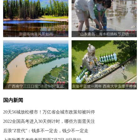
新疆喀纳斯风景如画
山东青岛：海水稻插秧节启动
广西南宁三江口现“泾渭分明”景观
袁隆平逝世一周年 西南大学袁隆平雕像
前满是鲜花
国内新闻
20天56城放松楼市！万亿省会城市政策却被叫停
2022全国高考进入30天倒计时，哪些方面需关注
后浪“Z世代”：钱多不一定去，钱少不一定走