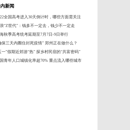
国内新闻
022全国高考进入30天倒计时，哪些方面需关注
浪“Z世代”：钱多不一定去，钱少不一定走
海秋季高考统考延期至7月7日-9日举行
确保三天内圈住封死疫情” 郑州正在做什么？
五一”假期近郊游“热” 探乡村民宿的“共富密码”
国青年人口城镇化率超70% 重点流入哪些城市