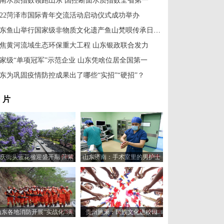
南水质指数领跑山东 国控断面水质指数全省第一
022菏泽市国际青年交流活动启动仪式成功举办
山东鱼山举行国家级非物质文化遗产鱼山梵呗传承日活动
焦黄河流域生态环保重大工程 山东银政联合发力
家级“单项冠军”示范企业 山东凭啥位居全国第一
东为巩固疫情防控成果出了哪些“实招”“硬招”？
 片
庆街头蓝花楹迎盛开期 蓝紫
山东济南：手术室里的男护士
色的花朵显得格外艳丽
山东各地消防开展“实战化”演
贵州施秉：民族文化进校园
练 筑牢消防安全防线