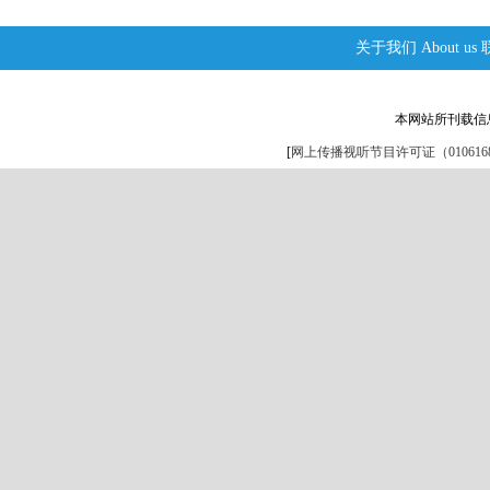
关于我们
About us
本网站所刊载信
[
网上传播视听节目许可证（0106168