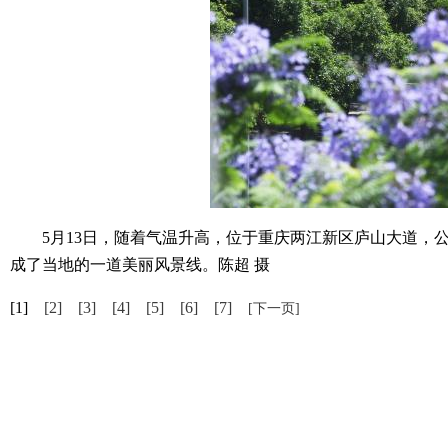
5月13日，随着气温升高，位于重庆两江新区庐山大道，公
成了当地的一道美丽风景线。陈超 摄
[1]
[2]
[3]
[4]
[5]
[6]
[7]
[下一页]