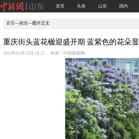
首页
头条
山东
国内
首页
—
频道
—图片正文
重庆街头蓝花楹迎盛开期 蓝紫色的花朵
2022年05月13日 14:22 来源：
中国新闻网