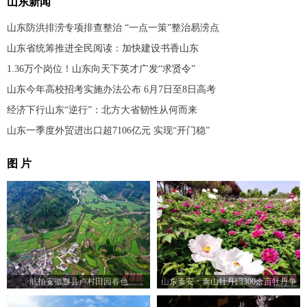
山东新闻
山东防洪排涝专项排查整治 “一点一策”整治易涝点
山东省统筹推进全民阅读：加快建设书香山东
1.36万个岗位！山东向天下英才广发“求贤令”
山东今年高校招考实施办法公布 6月7日至8日高考
经济下行山东“逆行”：北方大省韧性从何而来
山东一季度外贸进出口超7106亿元 实现“开门稳”
图 片
航拍安徽黟县卢村田园春色
山东泰安：泰山牡丹园300余亩牡丹争
相绽放