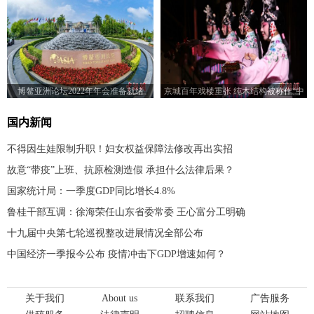
博鳌亚洲论坛2022年年会准备就绪
京城百年戏楼重张 纯木结构被称作“中
国戏楼活化石”
国内新闻
不得因生娃限制升职！妇女权益保障法修改再出实招
故意“带疫”上班、抗原检测造假 承担什么法律后果？
国家统计局：一季度GDP同比增长4.8%
鲁桂干部互调：徐海荣任山东省委常委 王心富分工明确
十九届中央第七轮巡视整改进展情况全部公布
中国经济一季报今公布 疫情冲击下GDP增速如何？
关于我们
About us
联系我们
广告服务