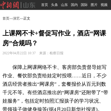
首页
头条
山东
国内
国际
图片
视频
首页
—
演艺
—正文
上课网不卡+督促写作业，酒店“网课
房”合规吗？
2022年04月22日 10:37 来源：检察日报
保障上网课网络不卡、客房部负责督导娃写
作业、餐饮部负责给娃定时投喂……近日，不少
酒店经营者推出“网课房”，套餐报价从百元到数
千元不等。有些酒店推出的“网课房”还附带了“带
娃服务”，包括定时拍照汇报孩子的学习状况、
带领孩子做健身操等(据4月20日新华社报道)。