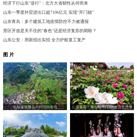
经济下行山东“逆行”：北方大省韧性从何而来
山东一季度外贸进出口超7106亿元 实现“开门稳”
山东青岛：多个建筑工地疫情防控不力被通报
景区开放是关不住的“春色”还是经济复苏的期盼？
山东公安：用新招出实招 全力护航复工复产
图 片
航拍安徽黟县卢村田园春色
山东泰安：泰山牡丹园300余亩牡丹争
相绽放