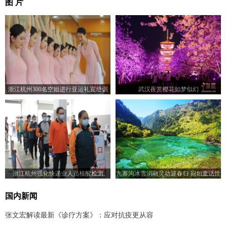
图 片
浙江杭州300名空姐进行亚运礼宾培训
武汉夜赏樱花如梦似幻
浙江杭州强化快递业人员核酸检测
九寨沟冰雪消融灵动迎春归 宛如童话世
界
国内新闻
张文宏解读最新《诊疗方案》：应对抗疫更从容