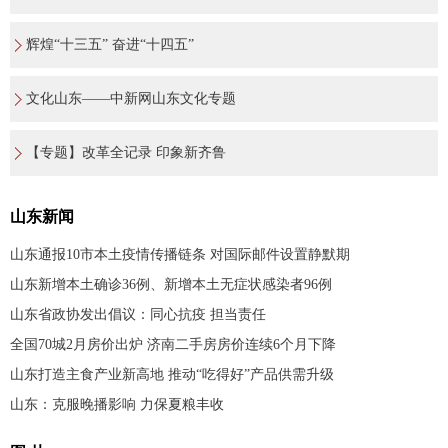
辉煌“十三五” 奋进“十四五”
文化山东——中新网山东文化专题
【专题】改革全记录 印象新齐鲁
山东新闻
山东通报10市本土疫情传播链条 对国际邮件设置静默期
山东新增本土确诊36例、新增本土无症状感染者96例
山东省政协发出倡议：同心抗疫 担当责任
全国70城2月房价出炉 济南二手房房价连续6个月下降
山东打造主食产业新高地 推动“吃得好”产品供需升级
山东：克服晚播影响 力保夏粮丰收