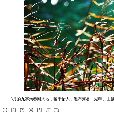
3月的九寨沟春回大地，暖阳怡人，遍布河谷、湖畔、山腰
[1]
[2]
[3]
[4]
[5]
[下一页]