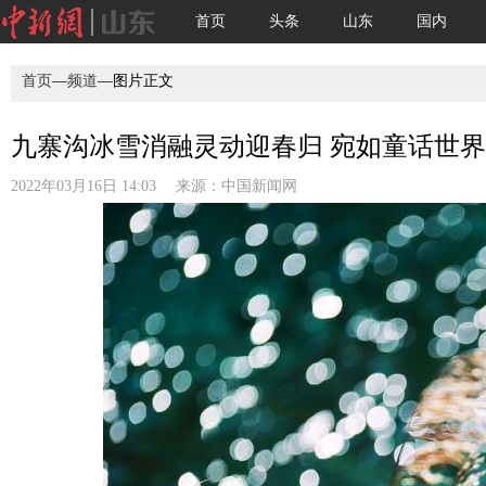
首页
头条
山东
国内
首页
—
频道
—图片正文
九寨沟冰雪消融灵动迎春归 宛如童话世界
2022年03月16日 14:03 来源：
中国新闻网